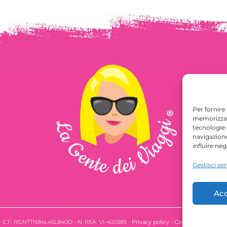
Per fornire
memorizzare
tecnologie
navigazione
influire ne
Gestisci ser
Acc
 - C.F. RGNTTN84L45L840D - N. REA: VI-400385 -
Privacy policy
-
Cookie Policy
- Des