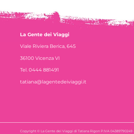
La Gente dei Viaggi
Viale Riviera Berica, 645
36100 Vicenza VI
Tel. 0444 881491
tatiana@lagentedeiviaggi.it
Copyright © La Gente dei Viaggi di Tatiana Rigon P.IVA 04389790249