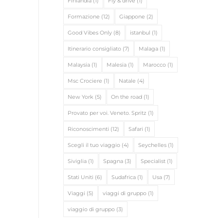
Finlandia
(1)
Fly & drive
(1)
Formazione
(12)
Giappone
(2)
Good Vibes Only
(8)
istanbul
(1)
Itinerario consigliato
(7)
Malaga
(1)
Malaysia
(1)
Malesia
(1)
Marocco
(1)
Msc Crociere
(1)
Natale
(4)
New York
(5)
On the road
(1)
Provato per voi. Veneto. Spritz
(1)
Riconoscimenti
(12)
Safari
(1)
Scegli il tuo viaggio
(4)
Seychelles
(1)
Siviglia
(1)
Spagna
(3)
Specialist
(1)
Stati Uniti
(6)
Sudafrica
(1)
Usa
(7)
Viaggi
(5)
viaggi di gruppo
(1)
viaggio di gruppo
(3)