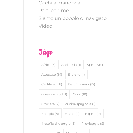
Occhi a mandorla
Parti con me
Siamo un popolo di navigatori
Video
Tags
Africa
(3)
Andalusia
(1)
Aperitivo
(1)
Attestato
(14)
Bibione
(1)
Certificati
(11)
Certificazioni
(12)
corea del sud
(1)
Corsi
(10)
Crociera
(2)
cucina spagnola
(1)
Energia
(4)
Estate
(2)
Expert
(9)
filosofia di viaggio
(3)
Filoviaggia
(5)