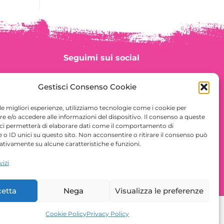
Seguimi sui social
Gestisci Consenso Cookie
 le migliori esperienze, utilizziamo tecnologie come i cookie per
 e/o accedere alle informazioni del dispositivo. Il consenso a queste
 ci permetterà di elaborare dati come il comportamento di
 o ID unici su questo sito. Non acconsentire o ritirare il consenso può
gativamente su alcune caratteristiche e funzioni.
vizi
etta
Nega
Visualizza le preferenze
Cookie Policy
Privacy Policy
Prenota una Consulenza Viaggio
ign e sviluppo
Wonder Graphics