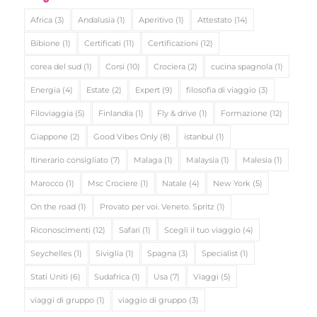
Africa
(3)
Andalusia
(1)
Aperitivo
(1)
Attestato
(14)
Bibione
(1)
Certificati
(11)
Certificazioni
(12)
corea del sud
(1)
Corsi
(10)
Crociera
(2)
cucina spagnola
(1)
Energia
(4)
Estate
(2)
Expert
(9)
filosofia di viaggio
(3)
Filoviaggia
(5)
Finlandia
(1)
Fly & drive
(1)
Formazione
(12)
Giappone
(2)
Good Vibes Only
(8)
istanbul
(1)
Itinerario consigliato
(7)
Malaga
(1)
Malaysia
(1)
Malesia
(1)
Marocco
(1)
Msc Crociere
(1)
Natale
(4)
New York
(5)
On the road
(1)
Provato per voi. Veneto. Spritz
(1)
Riconoscimenti
(12)
Safari
(1)
Scegli il tuo viaggio
(4)
Seychelles
(1)
Siviglia
(1)
Spagna
(3)
Specialist
(1)
Stati Uniti
(6)
Sudafrica
(1)
Usa
(7)
Viaggi
(5)
viaggi di gruppo
(1)
viaggio di gruppo
(3)