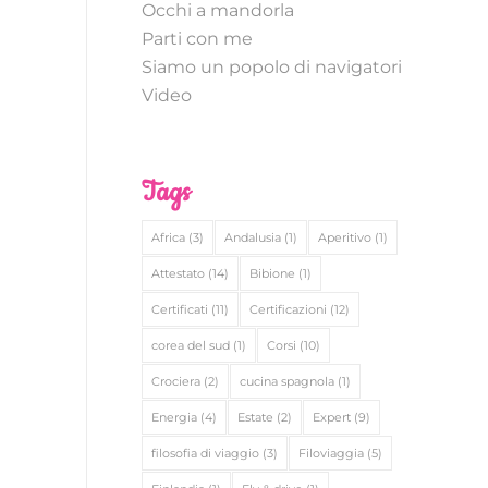
Occhi a mandorla
Parti con me
Siamo un popolo di navigatori
Video
Tags
Africa
(3)
Andalusia
(1)
Aperitivo
(1)
Attestato
(14)
Bibione
(1)
Certificati
(11)
Certificazioni
(12)
corea del sud
(1)
Corsi
(10)
Crociera
(2)
cucina spagnola
(1)
Energia
(4)
Estate
(2)
Expert
(9)
filosofia di viaggio
(3)
Filoviaggia
(5)