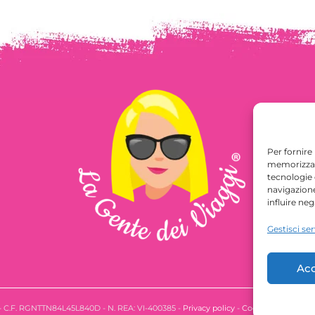
Per fornire
memorizzare
tecnologie
navigazione
influire ne
Gestisci ser
Acc
 - C.F. RGNTTN84L45L840D - N. REA: VI-400385 -
Privacy policy
-
Cookie Policy
- Des