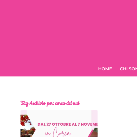
HOME
CHI SO
Tag Archivio per:
corea del sud