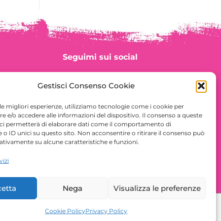
Seguimi sui social
Gestisci Consenso Cookie
 le migliori esperienze, utilizziamo tecnologie come i cookie per
 e/o accedere alle informazioni del dispositivo. Il consenso a queste
 ci permetterà di elaborare dati come il comportamento di
 o ID unici su questo sito. Non acconsentire o ritirare il consenso può
gativamente su alcune caratteristiche e funzioni.
vizi
etta
Nega
Visualizza le preferenze
Cookie Policy
Privacy Policy
Prenota una Consulenza Viaggio
ign e sviluppo
Wonder Graphics