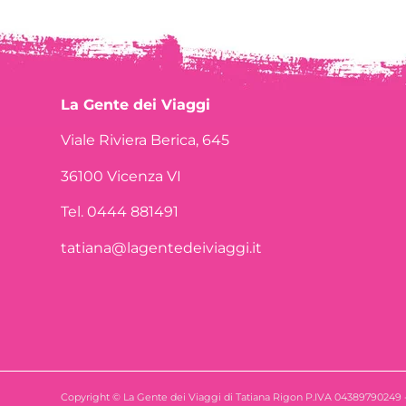
La Gente dei Viaggi
Viale Riviera Berica, 645
36100 Vicenza VI
Tel. 0444 881491
tatiana@lagentedeiviaggi.it
Copyright © La Gente dei Viaggi di Tatiana Rigon P.IVA 04389790249