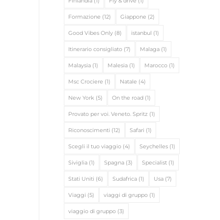
Finlandia
(1)
Fly & drive
(1)
Formazione
(12)
Giappone
(2)
Good Vibes Only
(8)
istanbul
(1)
Itinerario consigliato
(7)
Malaga
(1)
Malaysia
(1)
Malesia
(1)
Marocco
(1)
Msc Crociere
(1)
Natale
(4)
New York
(5)
On the road
(1)
Provato per voi. Veneto. Spritz
(1)
Riconoscimenti
(12)
Safari
(1)
Scegli il tuo viaggio
(4)
Seychelles
(1)
Siviglia
(1)
Spagna
(3)
Specialist
(1)
Stati Uniti
(6)
Sudafrica
(1)
Usa
(7)
Viaggi
(5)
viaggi di gruppo
(1)
viaggio di gruppo
(3)