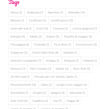
Tags
Africa
(3)
Andalusia
(1)
Aperitivo
(1)
Attestato
(14)
Bibione
(1)
Certificati
(11)
Certificazioni
(12)
corea del sud
(1)
Corsi
(10)
Crociera
(2)
cucina spagnola
(1)
Energia
(4)
Estate
(2)
Expert
(9)
filosofia di viaggio
(3)
Filoviaggia
(5)
Finlandia
(1)
Fly & drive
(1)
Formazione
(12)
Giappone
(2)
Good Vibes Only
(8)
istanbul
(1)
Itinerario consigliato
(7)
Malaga
(1)
Malaysia
(1)
Malesia
(1)
Marocco
(1)
Msc Crociere
(1)
Natale
(4)
New York
(5)
On the road
(1)
Provato per voi. Veneto. Spritz
(1)
Riconoscimenti
(12)
Safari
(1)
Scegli il tuo viaggio
(4)
Seychelles
(1)
Siviglia
(1)
Spagna
(3)
Specialist
(1)
Stati Uniti
(6)
Sudafrica
(1)
Usa
(7)
Viaggi
(5)
viaggi di gruppo
(1)
viaggio di gruppo
(3)