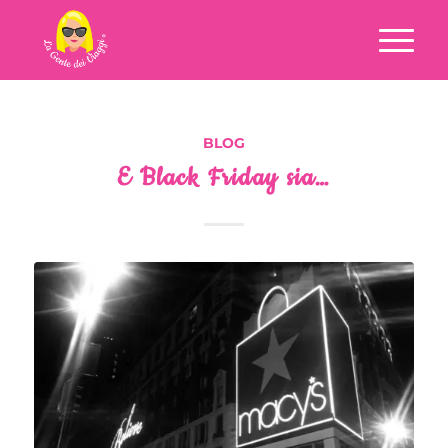
BLOG
E Black Friday sia…