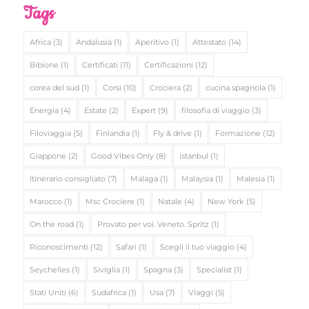
Tags
Africa
(3)
Andalusia
(1)
Aperitivo
(1)
Attestato
(14)
Bibione
(1)
Certificati
(11)
Certificazioni
(12)
corea del sud
(1)
Corsi
(10)
Crociera
(2)
cucina spagnola
(1)
Energia
(4)
Estate
(2)
Expert
(9)
filosofia di viaggio
(3)
Filoviaggia
(5)
Finlandia
(1)
Fly & drive
(1)
Formazione
(12)
Giappone
(2)
Good Vibes Only
(8)
istanbul
(1)
Itinerario consigliato
(7)
Malaga
(1)
Malaysia
(1)
Malesia
(1)
Marocco
(1)
Msc Crociere
(1)
Natale
(4)
New York
(5)
On the road
(1)
Provato per voi. Veneto. Spritz
(1)
Riconoscimenti
(12)
Safari
(1)
Scegli il tuo viaggio
(4)
Seychelles
(1)
Siviglia
(1)
Spagna
(3)
Specialist
(1)
Stati Uniti
(6)
Sudafrica
(1)
Usa
(7)
Viaggi
(5)